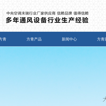
方青
方青产品
新闻中心
方青