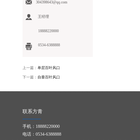
304398643@qq.com
王经理
18888220000
0534-6388888
上一篇：
单层百叶风口
下一篇：
自垂百叶风口
联系方青
手机：18888220000
电话：0534-6388888