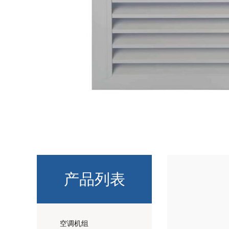
产品列表
空调机组