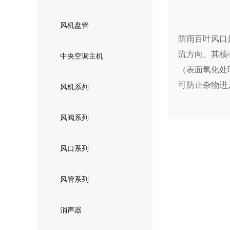
风机盘管
防雨百叶风口
流方向。其核
中央空调主机
（表面氧化处
可防止杂物进
风机系列
风阀系列
风口系列
风管系列
消声器